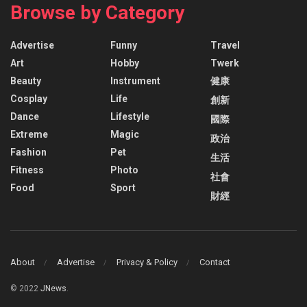
Browse by Category
Advertise
Funny
Travel
Art
Hobby
Twerk
Beauty
Instrument
健康
Cosplay
Life
創新
Dance
Lifestyle
國際
Extreme
Magic
政治
Fashion
Pet
生活
Fitness
Photo
社會
Food
Sport
財經
About
Advertise
Privacy & Policy
Contact
© 2022
JNews
.