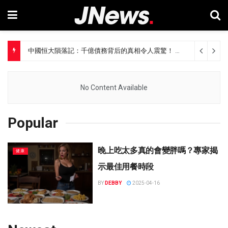
中國恒大隕落記：千億債務背后的真相令人震驚！
11 months ago
震驚世界：以色列軍方繼續轟炸，饑餓致死人數飆升至289人
11 mo
No Content Available
Popular
晚上吃太多真的會變胖嗎？專家揭
健康
示最佳用餐時段
BY
DEBBY
2025-04-16