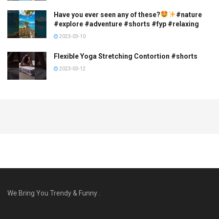
Have you ever seen any of these?
#nature
#explore #adventure #shorts #fyp #relaxing
2023-03-10
Flexible Yoga Stretching Contortion #shorts
2023-03-12
We Bring You Trendy & Funny .