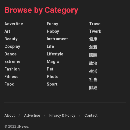
Browse by Category
Advertise
Funny
Travel
Art
Hobby
Twerk
Beauty
Instrument
健康
Cosplay
Life
創新
Dance
Lifestyle
國際
Extreme
Magic
政治
Fashion
Pet
生活
Fitness
Photo
社會
Food
Sport
財經
About
Advertise
Privacy & Policy
Contact
© 2022
JNews
.