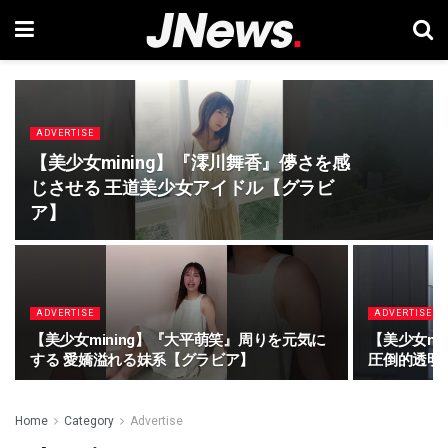
ADVERTISE
【美少女mining】『澪川舞香』儚さを感
じさせる 王道美少女アイドル【グラビ
ア】
ADVERTISE
ADVERTISE
【美少女mining】『大平萌笑』周りを元気に
【美少女mi
する 愛嬌溢れる妹系【グラビア】
圧倒的透明
Home
Category
Advertise