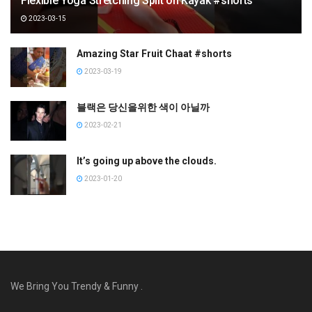
Flexible Yoga Stretching Split on Kayak #shorts
2023-03-15
Amazing Star Fruit Chaat #shorts
2023-03-19
블랙은 당신을위한 색이 아닐까
2023-02-21
It’s going up above the clouds.
2023-01-20
We Bring You Trendy & Funny .