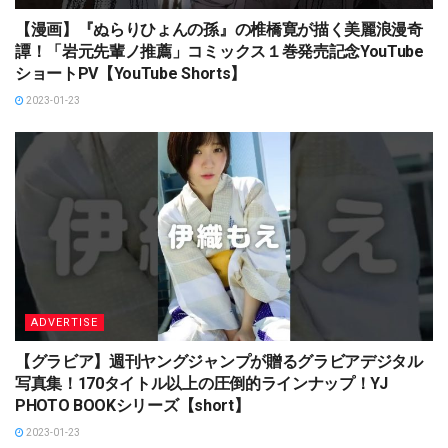
【漫画】『ぬらりひょんの孫』の椎橋寛が描く美麗浪漫奇
譚！「岩元先輩ノ推薦」コミックス１巻発売記念YouTube
ショートPV【YouTube Shorts】
2023-01-23
ADVERTISE
【グラビア】週刊ヤングジャンプが贈るグラビアデジタル
写真集！170タイトル以上の圧倒的ラインナップ！YJ
PHOTO BOOKシリーズ【short】
2023-01-23