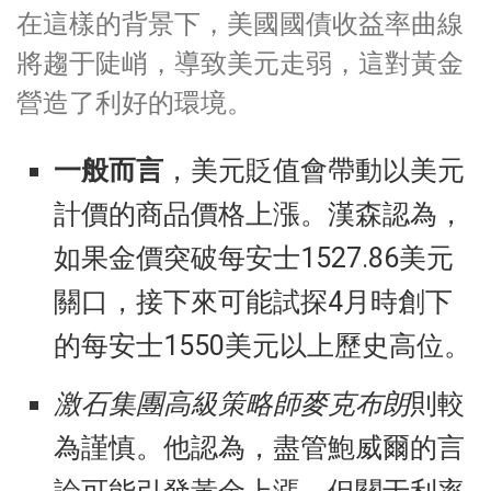
在這樣的背景下，美國國債收益率曲線
將趨于陡峭，導致美元走弱，這對黃金
營造了利好的環境。
一般而言
，美元貶值會帶動以美元
計價的商品價格上漲。漢森認為，
如果金價突破每安士1527.86美元
關口，接下來可能試探4月時創下
的每安士1550美元以上歷史高位。
激石集團高級策略師麥克布朗
則較
為謹慎。他認為，盡管鮑威爾的言