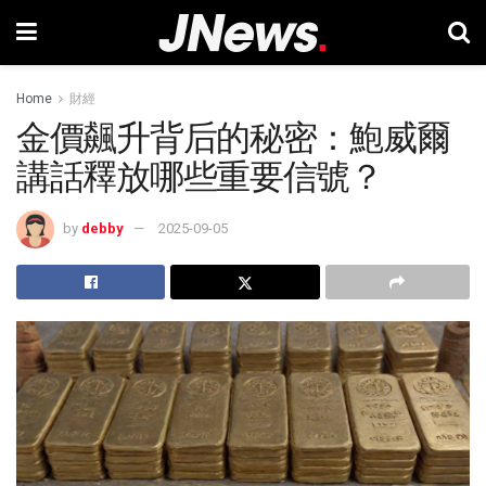
Home
財經
金價飆升背后的秘密：鮑威爾
講話釋放哪些重要信號？
by
debby
2025-09-05