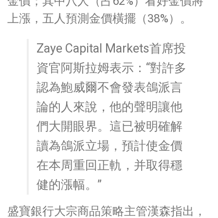
金價；其中八人（占62%）看好金價將
上漲，五人預測金價橫擺（38%）。
Zaye Capital Markets首席投
資官阿斯拉姆表示：“對許多
認為鮑威爾不會發表鴿派言
論的人來說，他的聲明讓他
們大開眼界。這已被明確解
讀為鴿派立場，預計使金價
在本周重回正軌，并取得穩
健的漲幅。”
盛寶銀行大宗商品策略主管漢森指出，