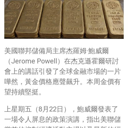
美國聯邦儲備局主席杰羅姆·鮑威爾
（Jerome Powell）在杰克遜霍爾研討
會上的講話引發了全球金融市場的一片
嘩然，黃金價格應聲飆升。本周金價有
望持續堅挺。
上星期五（8月22日），鮑威爾發表了
一場令人屏息的政策演講，指出美聯儲