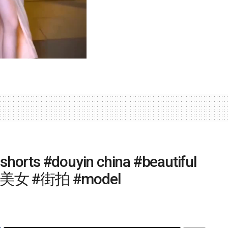
 #shorts #douyin china #beautiful
音 #美女 #街拍 #model