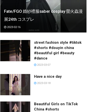
Fate/FGO 婚紗禮服saber cosplay 螢火蟲漫
展24th コスプレ
2023-02-16
street fashion style #tiktok
#shorts #douyin china
#beautiful girl #beauty
#dance
2023-03-07
Have a nice day
2023-03-18
Beautiful Girls on TikTok
China #shorts