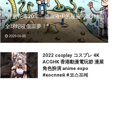
“注射蛇毒20年，他血液中的秘密可能終結
全球蛇咬傷噩夢！”
2025-05-05
2022 cosplay コスプレ 4K
ACGHK 香港動漫電玩節 漫展
角色扮演 anime expo
#косплей #코스프레
#fancam #shorts 003
2023-01-24
【牛奶是只猫】完了！完了！！
从此世上又多了一只……
2022-12-19
원피스 몸매 자랑하는 누나