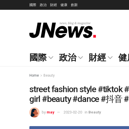
國際
政治
財經
健康
創新
國際
政治
財經
健
Home
Beauty
street fashion style #tiktok
girl #beauty #dance #抖
by
may
2023-02-20
in
Beauty