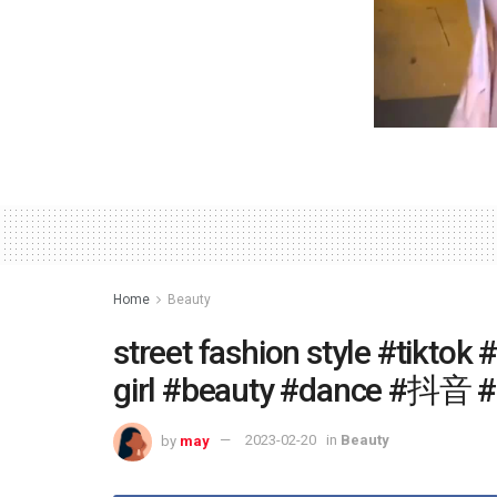
Home
Beauty
street fashion style #tiktok
girl #beauty #dance #抖
by
may
2023-02-20
in
Beauty