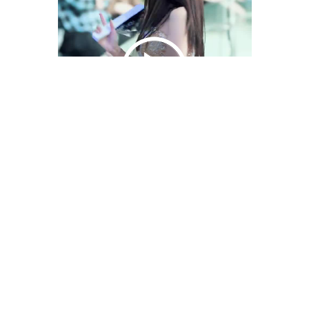
We Bring You Trendy & Funny .