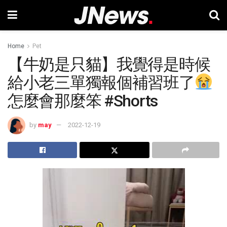
Home
Pet
【牛奶是只貓】我覺得是時候
給小老三單獨報個補習班了
怎麼會那麼笨 #Shorts
by
may
2022-12-19