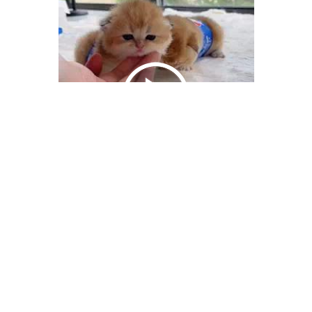
We Bring You Trendy & Funny .